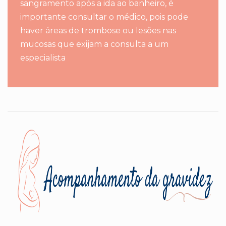
sangramento após a ida ao banheiro, é
importante consultar o médico, pois pode
haver áreas de trombose ou lesões nas
mucosas que exijam a consulta a um
especialista