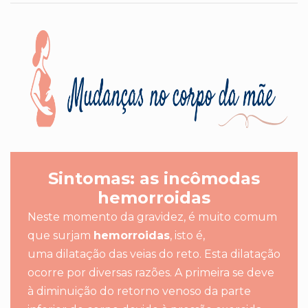
Sintomas: as incômodas
hemorroidas
Neste momento da gravidez, é muito comum
que surjam
hemorroidas
, isto é,
uma dilatação das veias do reto. Esta dilatação
ocorre por diversas razões. A primeira se deve
à diminuição do retorno venoso da parte